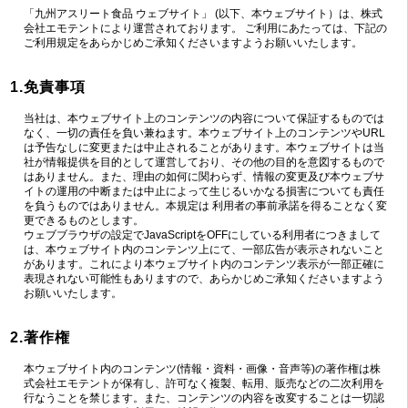
「九州アスリート食品 ウェブサイト」 (以下、本ウェブサイト）は、株式
会社エモテントにより運営されております。 ご利用にあたっては、下記の
ご利用規定をあらかじめご承知くださいますようお願いいたします。
1.免責事項
当社は、本ウェブサイト上のコンテンツの内容について保証するものでは
なく、一切の責任を負い兼ねます。本ウェブサイト上のコンテンツやURL
は予告なしに変更または中止されることがあります。本ウェブサイトは当
社が情報提供を目的として運営しており、その他の目的を意図するもので
はありません。また、理由の如何に関わらず、情報の変更及び本ウェブサ
イトの運用の中断または中止によって生じるいかなる損害についても責任
を負うものではありません。本規定は 利用者の事前承諾を得ることなく変
更できるものとします。
ウェブブラウザの設定でJavaScriptをOFFにしている利用者につきまして
は、本ウェブサイト内のコンテンツ上にて、一部広告が表示されないこと
があります。これにより本ウェブサイト内のコンテンツ表示が一部正確に
表現されない可能性もありますので、あらかじめご承知くださいますよう
お願いいたします。
2.著作権
本ウェブサイト内のコンテンツ(情報・資料・画像・音声等)の著作権は株
式会社エモテントが保有し、許可なく複製、転用、販売などの二次利用を
行なうことを禁じます。また、コンテンツの内容を改変することは一切認