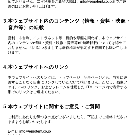
めておりません。二次利用をご希望の際は、
info@emotent.co.jp
までご連
絡のほどお願い申し上げます。
3.本ウェブサイト内のコンテンツ（情報・資料・映像・
音声等）の転載
営利、非営利、イントラネット等、目的や形態を問わず、本ウェブサイト
内のコンテンツ(情報・資料・映像・音声等)の無断転載については認めて
おりません。引用につきましては著作権法が規定する範囲でお願い申し上
げます。
4.本ウェブサイトへのリンク
本ウェブサイトへのリンクは、トップページ・記事ページとも、当社に連
絡することなく自由にリンクしていただいて構いません。ただし、画像フ
ァイルへの リンク、およびフレームを使用したHTMLページ内で表示する
形でのリンクはご遠慮ください。
5.本ウェブサイトに関するご意見・ご質問
ご利用にあたりお気づきの点がございましたら、下記までご連絡ください
ますようお願いいたします。
E-mail:
info@emotent.co.jp